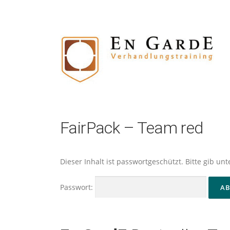
Zum
Inhalt
springen
FairPack – Team red
Dieser Inhalt ist passwortgeschützt. Bitte gib u
Passwort: