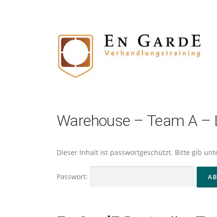
Zum
Inhalt
springen
Warehouse – Team A – L
Dieser Inhalt ist passwortgeschützt. Bitte gib u
Passwort: