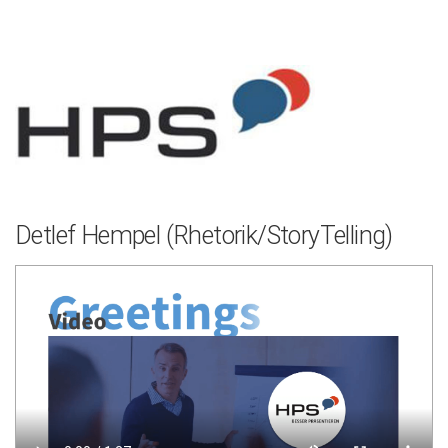
Zum
Inhalt
springen
Detlef Hempel (Rhetorik/StoryTelling)